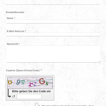
Kontaktformular
Name
*
E-Mail-Adresse
*
Nachricht
*
Captcha (Spam-Schutz-Code): *
Bitte geben Sie den Code ein
↺
*
Hiermit erkläre ich mich einverstanden, dass