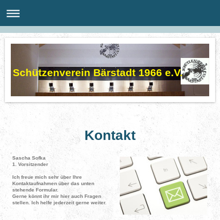
Schützenverein Bärstadt 1966 e.V.
Kontakt
Sascha Sofka
1. Vorsitzender
Ich freue mich sehr über Ihre
Kontaktaufnahmen über das unten
stehende Formular.
Gerne könnt ihr mir hier auch Fragen
stellen. Ich helfe jederzeit gerne weiter.