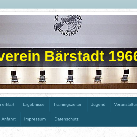
erein Bärstadt 1966
 erklärt
Ergebnisse
Trainingszeiten
Jugend
Veranstalt
Anfahrt
Impressum
Datenschutz