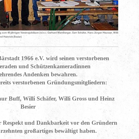
 zum 40 jährigen Vereinsjubiläum (v.l.n.r. Gerhard Mernberger, Gert Schäfer, Hans Jürgen Heusser, Willi
nd Heinrich Besier)
ärstadt 1966 e.V. wird seinen verstorbenen
eraden und Schützenkameradinnen
n ehrendes Andenken bewahren.
reits verstorbenen Gründungsmitgliedern:
ur Buff, Willi Schäfer, Willi Gross und Heinz
Besier
er Respekt und Dankbarkeit vor den Gründern
hrzehnten großartiges bewältigt haben.