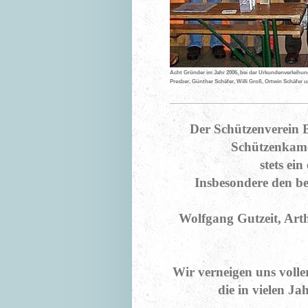
Acht Gründer im Jahr 2006, bei der Urkundenverleihung
Presber, Günther Schäfer, Willi Groß, Ortwin Schäfer u
Der Schützenverein B
Schützenkam
stets ei
Insbesondere den be
Wolfgang Gutzeit, Arth
Wir verneigen uns voll
die in vielen Ja